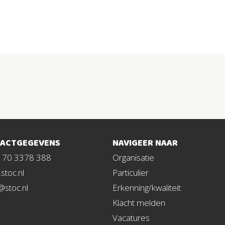
ACTGEGEVENS
NAVIGEER NAAR
1 70 3378 388
Organisatie
stoc.nl
Particulier
@stoc.nl
Erkenning/kwaliteit
Klacht melden
Vacatures