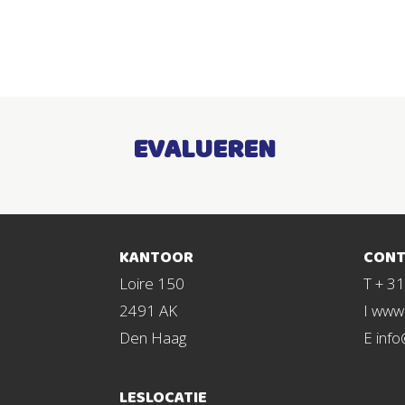
EVALUEREN
KANTOOR
CONT
Loire 150
T + 3
2491 AK
I www.
Den Haag
E info
LESLOCATIE