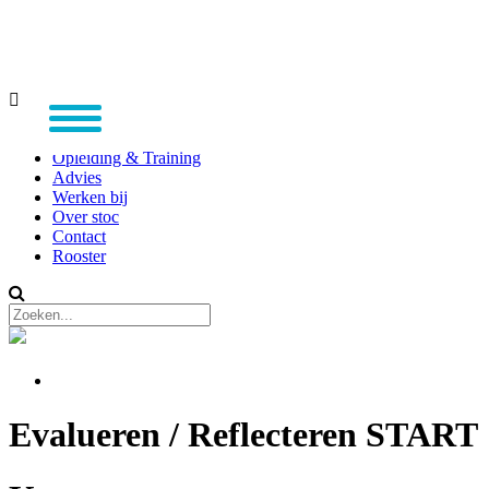
Home
Opleiding & Training
Advies
Werken bij
Over stoc
Contact
Rooster
Evalueren / Reflecteren START