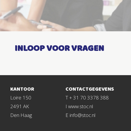
INLOOP VOOR VRAGEN
KANTOOR
CONTACTGEGEVENS
Loire 150
T + 31 70 3378 388
2491 AK
I www.stoc.nl
Den Haag
E info@stoc.nl