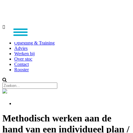
Home
Opleiding & Training
Advies
Werken bij
Over stoc
Contact
Rooster
Methodisch werken aan de
hand van een individueel plan /