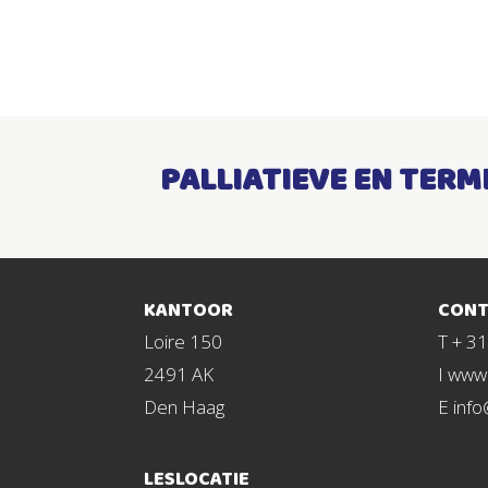
PALLIATIEVE EN TERM
KANTOOR
CONT
Loire 150
T + 3
2491 AK
I www.
Den Haag
E info
LESLOCATIE