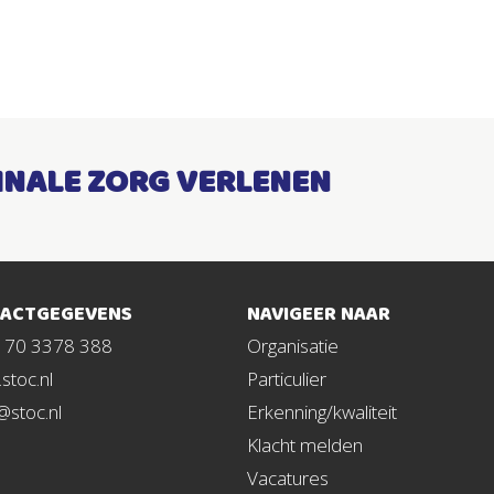
INALE ZORG VERLENEN
ACTGEGEVENS
NAVIGEER NAAR
1 70 3378 388
Organisatie
stoc.nl
Particulier
@stoc.nl
Erkenning/kwaliteit
Klacht melden
Vacatures