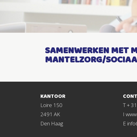
SAMENWERKEN MET M
MANTELZORG/SOCIAA
KANTOOR
CONT
Loire 150
T + 3
2491 AK
I www.
Den Haag
E info