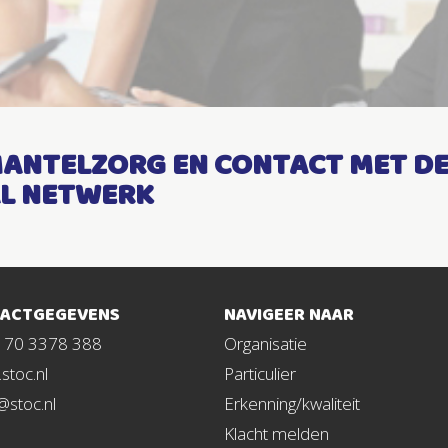
ANTELZORG EN CONTACT MET D
L NETWERK
ACTGEGEVENS
NAVIGEER NAAR
1 70 3378 388
Organisatie
stoc.nl
Particulier
@stoc.nl
Erkenning/kwaliteit
Klacht melden