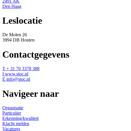
2491 AK
Den Haag
Leslocatie
De Molen 26
3994 DB Houten
Contactgegevens
T + 31 70 3378 388
I www.stoc.nl
E info@stoc.nl
Navigeer naar
Organisatie
Particulier
Erkenning/kwaliteit
Klacht melden
Vacatures