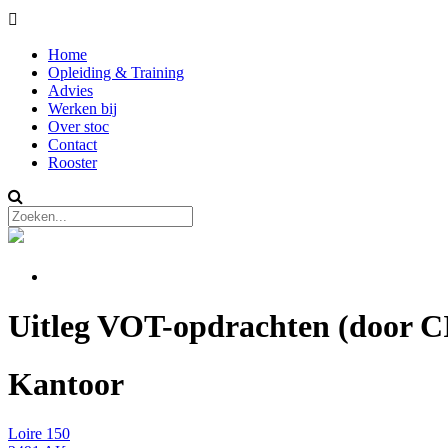
Home
Opleiding & Training
Advies
Werken bij
Over stoc
Contact
Rooster
Uitleg VOT-opdrachten (door C
Kantoor
Loire 150