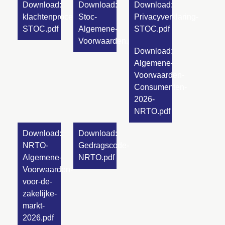
Download:
Download:
Download:
klachtenprocedure-
Stoc-
Privacyverklaring-
STOC.pdf
Algemene-
STOC.pdf
Voorwaarden.pdf
Download:
Algemene-
Voorwaarden-
Consumenten-
2026-
NRTO.pdf
Download:
Download:
NRTO-
Gedragscode-
Algemene-
NRTO.pdf
Voorwaarden-
voor-de-
zakelijke-
markt-
2026.pdf