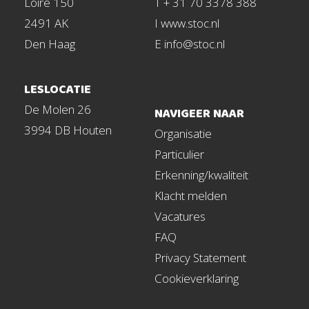
Loire 150
T + 31 70 3378 388
2491 AK
I www.stoc.nl
Den Haag
E info@stoc.nl
LESLOCATIE
De Molen 26
NAVIGEER NAAR
3994 DB Houten
Organisatie
Particulier
Erkenning/kwaliteit
Klacht melden
Vacatures
FAQ
Privacy Statement
Cookieverklaring