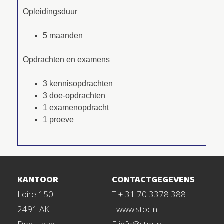
Opleidingsduur
5 maanden
Opdrachten en examens
3 kennisopdrachten
3 doe-opdrachten
1 examenopdracht
1 proeve
KANTOOR
CONTACTGEGEVENS
Loire 150
T + 31 70 3378 388
2491 AK
I www.stoc.nl